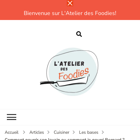
Bienvenue sur L'Atelier des Foodies!
L
Parce que
cuisiner, ce n'est
pas compliqué!
CUISINE |
DÉCOUVERTES |
TESTS |
EXPÉRIENCES
Accueil
Articles
Cuisiner
Les bases
Comment nourrir son levain ou comment je nourri Bernard ?