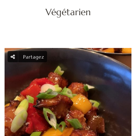
d
Végétarien
f
Partagez