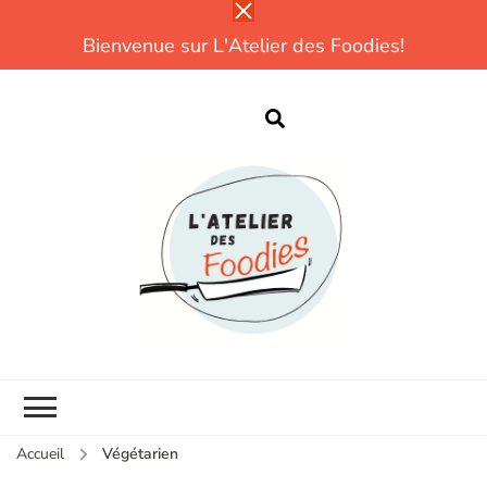
Bienvenue sur L'Atelier des Foodies!
L
Parce que
cuisiner, ce n'est
pas compliqué!
CUISINE |
DÉCOUVERTES |
TESTS |
EXPÉRIENCES
Accueil
Végétarien