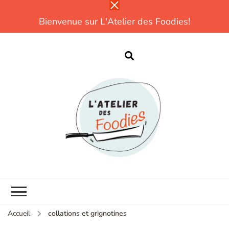
Bienvenue sur L'Atelier des Foodies!
L
Parce que
cuisiner, ce n'est
pas compliqué!
CUISINE |
DÉCOUVERTES |
TESTS |
EXPÉRIENCES
Accueil
collations et grignotines