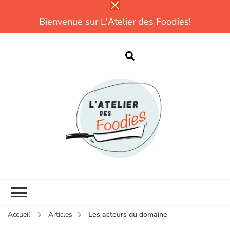
Bienvenue sur L'Atelier des Foodies!
L
Parce que
cuisiner, ce n'est
pas compliqué!
CUISINE |
DÉCOUVERTES |
TESTS |
EXPÉRIENCES
Accueil
Articles
Les acteurs du domaine