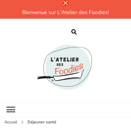
Bienvenue sur L'Atelier des Foodies!
L
Parce que
cuisiner, ce n'est
pas compliqué!
CUISINE |
DÉCOUVERTES |
TESTS |
EXPÉRIENCES
Accueil
Déjeuner santé