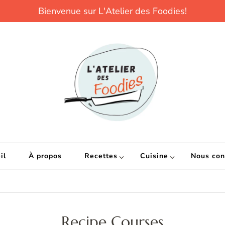
Bienvenue sur L'Atelier des Foodies!
L
Parce que cuisin
EXPÉRIENCES
il
À propos
Recettes
Cuisine
Nous con
d
Recipe Courses