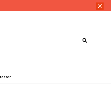
'Atelie
er, ce n'est pas compliqué! CUISINE | DÉCOUVERTES | TESTS |
tacter
es