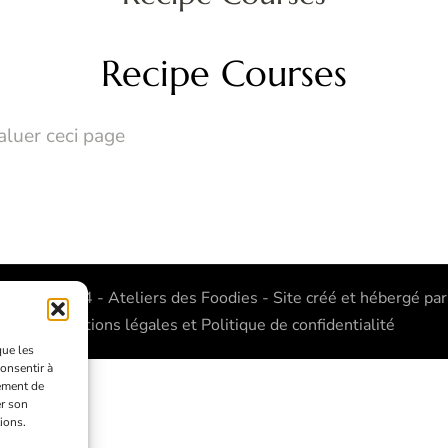
Recipe Courses
f
aluer ceci page
2020 - 2024 - Ateliers des Foodies - Site créé et hébergé pa
Mentions légales et Politique de confidentialité
que les
consentir à
ement de
er son
ions.